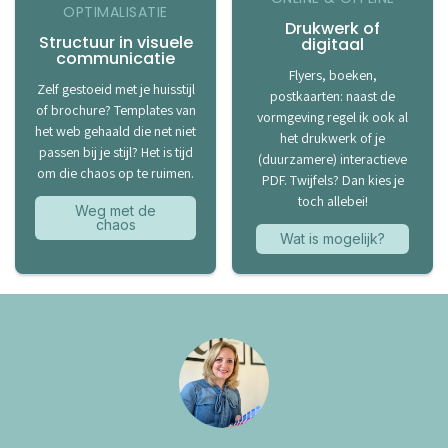
OPTIMALISATIE
Drukwerk of
Structuur in visuele
digitaal
communicatie
Flyers, boeken,
Zelf gestoeid met je huisstijl
postkaarten: naast de
of brochure? Templates van
vormgeving regel ik ook al
het web gehaald die net niet
het drukwerk of je
passen bij je stijl? Het is tijd
(duurzamere) interactieve
om die chaos op te ruimen.
PDF. Twijfels? Dan kies je
toch allebei!
Weg met de
chaos
Wat is mogelijk?