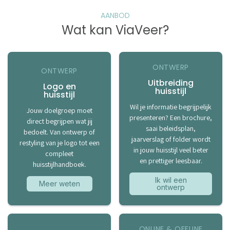
AANBOD
Wat kan ViaVeer?
ONTWERP
ONTWERP
Uitbreiding
Logo en
huisstijl
huisstijl
Wil je informatie begrijpelijk
Jouw doelgroep moet
presenteren? Een brochure,
direct begrijpen wat jij
saai beleidsplan,
bedoelt. Van ontwerp of
jaarverslag of folder wordt
restyling van je logo tot een
in jouw huisstijl veel beter
compleet
en prettiger leesbaar.
huisstijlhandboek.
Ik wil een
Meer weten
ontwerp
ONLINE & OFFLINE